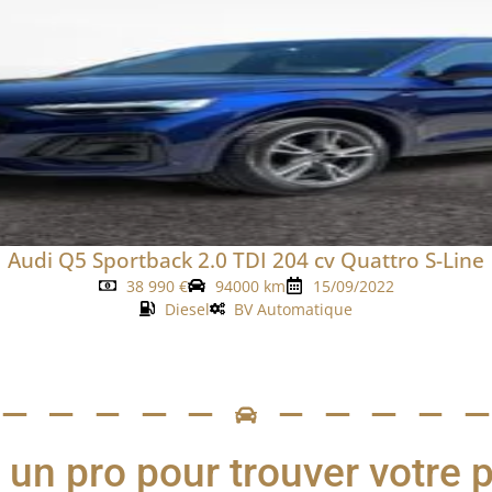
Audi Q5 Sportback 2.0 TDI 204 cv Quattro S-Line
38 990
€
94000 km
15/09/2022
Diesel
BV Automatique
 un pro pour trouver votre 