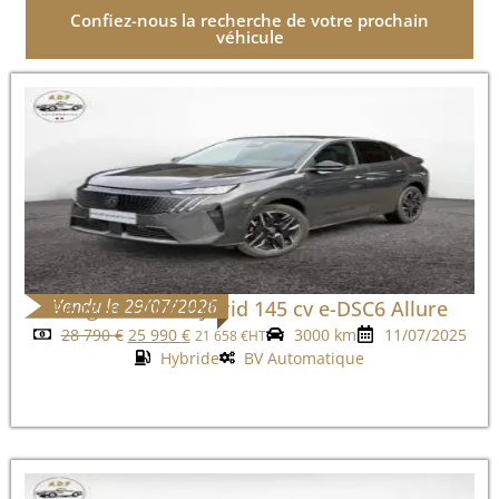
Confiez-nous la recherche de votre prochain
véhicule
Vendu le 29/07/2026
Peugeot 3008 Hybrid 145 cv e-DSC6 Allure
28 790
€
25 990
€
3000 km
11/07/2025
21 658
€
HT
Hybride
BV Automatique