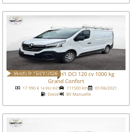
Vendu le 15/01/2026
Renault Trafic L1H1 DCI 120 cv 1000 kg
Grand Confort
17 990
€
111500 km
01/06/2021
14 992
€
HT
Diesel
BV Manuelle