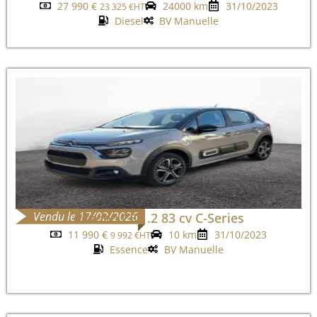
27 990
€
24000 km
31/10/2023
23 325
€
HT
Diesel
BV Manuelle
Vendu le 17/02/2026
Citroen C3 1.2 83 cv C-Series
11 990
€
10 km
31/10/2023
9 992
€
HT
Essence
BV Manuelle