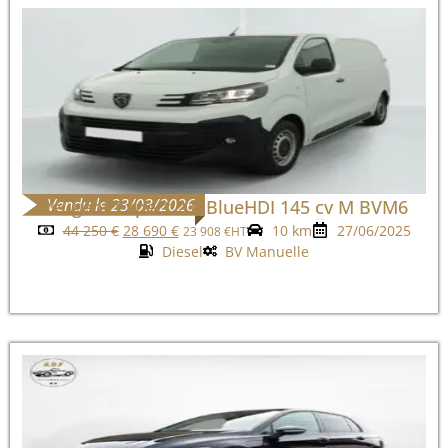
Vendu le 23/03/2026
Peugeot Expert 2.0 BlueHDI 145 cv M BVM6
44 250
€
28 690
€
10 km
27/06/2025
23 908
€
HT
Diesel
BV Manuelle