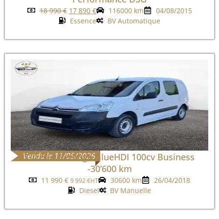
18 990
€
17 890
€
116000 km
04/08/2015
Essence
BV Automatique
Vendu le 11/05/2026
Citroen Berlingo BlueHDI 100cv Business
-30’600 km
11 990
€
30600 km
26/04/2018
9 992
€
HT
Diesel
BV Manuelle