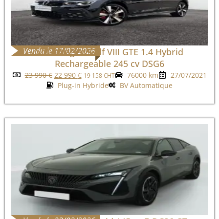
Vendu le 17/02/2026
Volkswagen Golf VIII GTE 1.4 Hybrid
Rechargeable 245 cv DSG6
23 990
€
22 990
€
76000 km
27/07/2021
19 158
€
HT
Plug-in Hybride
BV Automatique