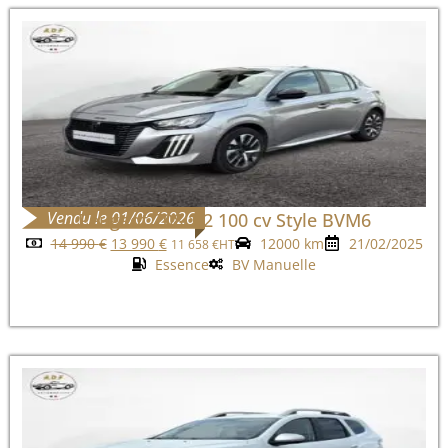
Vendu le 01/06/2026
Peugeot 208 1.2 100 cv Style BVM6
14 990
€
13 990
€
12000 km
21/02/2025
11 658
€
HT
Essence
BV Manuelle