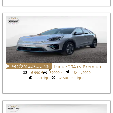
Vendu le 23/03/2026
Kia E-niro 100% électrique 204 cv Premium
16 990
€
89000 km
18/11/2020
Electrique
BV Automatique