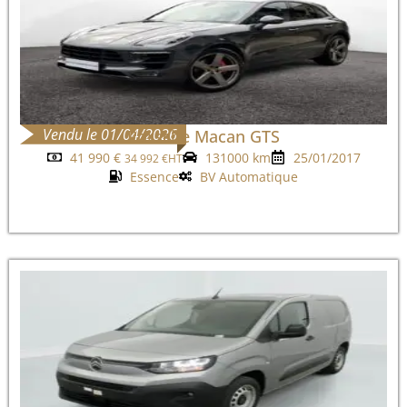
Vendu le 01/04/2026
Porsche Macan GTS
41 990
€
131000 km
25/01/2017
34 992
€
HT
Essence
BV Automatique