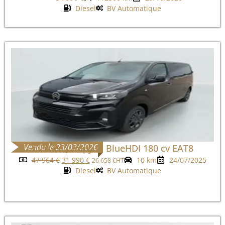
Diesel
BV Automatique
Vendu le 23/03/2026
Citroën Jumpy M BlueHDI 180 cv EAT8
47 964
€
31 990
€
10 km
24/07/2025
26 658
€
HT
Diesel
BV Automatique