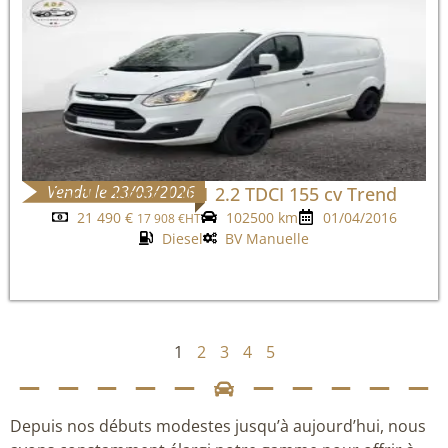
Vendu le 23/03/2026
Ford Custom L1H1 2.2 TDCI 155 cv Trend
21 490
€
102500 km
01/04/2016
17 908
€
HT
Diesel
BV Manuelle
1
2
3
4
5
Depuis nos débuts modestes jusqu’à aujourd’hui, nous