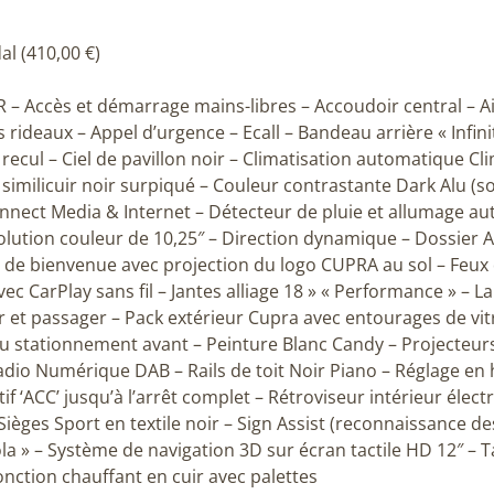
al (410,00 €)
l’AR – Accès et démarrage mains-libres – Accoudoir central – 
s rideaux – Appel d’urgence – Ecall – Bandeau arrière « Infini
cul – Ciel de pavillon noir – Climatisation automatique Cli
similicuir noir surpiqué – Couleur contrastante Dark Alu (s
nect Media & Internet – Détecteur de pluie et allumage aut
lution couleur de 10,25″ – Direction dynamique – Dossier AR
de bienvenue avec projection du logo CUPRA au sol – Feux de 
vec CarPlay sans fil – Jantes alliage 18 » « Performance » – La
r et passager – Pack extérieur Cupra avec entourages de vit
 au stationnement avant – Peinture Blanc Candy – Projecteurs
dio Numérique DAB – Rails de toit Noir Piano – Réglage en 
tif ‘ACC’ jusqu’à l’arrêt complet – Rétroviseur intérieur éle
 Sièges Sport en textile noir – Sign Assist (reconnaissance 
la » – Système de navigation 3D sur écran tactile HD 12″ – T
onction chauffant en cuir avec palettes