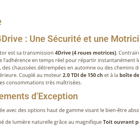
e
4Drive : Une Sécurité et une Motric
tor est sa transmission
4Drive (4 roues motrices)
. Contrai
e l’adhérence en temps réel pour répartir instantanément l
, des chaussées détrempées en automne ou des chemins de t
upérieure. Couplé au moteur
2.0 TDI de 150 ch
et à la
boîte d
des consommations très maîtrisées.
pements d’Exception
ée avec des options haut de gamme visant le bien-être abso
gné de lumière naturelle grâce au magnifique
Toit ouvrant 