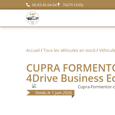
06.83.45.04.04
74270 Chilly
Accueil
/
Tous les véhicules en stock
/
Véhicul
CUPRA FORMENTOR 
4Drive Business E
Vendu le 1 juin 2026