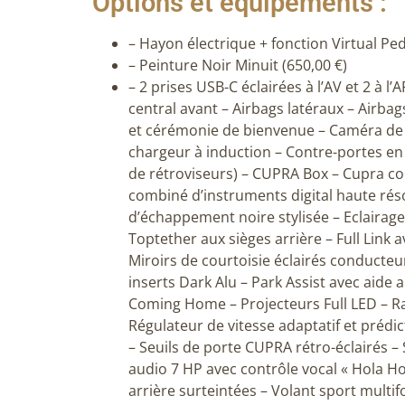
Options et équipements :
– Hayon électrique + fonction Virtual Ped
– Peinture Noir Minuit (650,00 €)
– 2 prises USB-C éclairées à l’AV et 2 à 
central avant – Airbags latéraux – Airbag
et cérémonie de bienvenue – Caméra de re
chargeur à induction – Contre-portes en 
de rétroviseurs) – CUPRA Box – Cupra con
combiné d’instruments digital haute réso
d’échappement noire stylisée – Eclairage 
Toptether aux sièges arrière – Full Link a
Miroirs de courtoisie éclairés conducteu
inserts Dark Alu – Park Assist avec aide
Coming Home – Projecteurs Full LED – Ra
Régulateur de vitesse adaptatif et prédic
– Seuils de porte CUPRA rétro-éclairés –
audio 7 HP avec contrôle vocal « Hola Ho
arrière surteintées – Volant sport multif