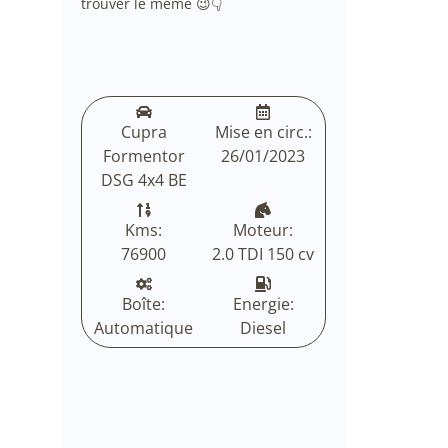
trouver le même 😉👇
Cupra
Mise en circ.:
Formentor
26/01/2023
DSG 4x4 BE
Kms:
Moteur:
76900
2.0 TDI 150 cv
Boîte:
Energie:
Automatique
Diesel