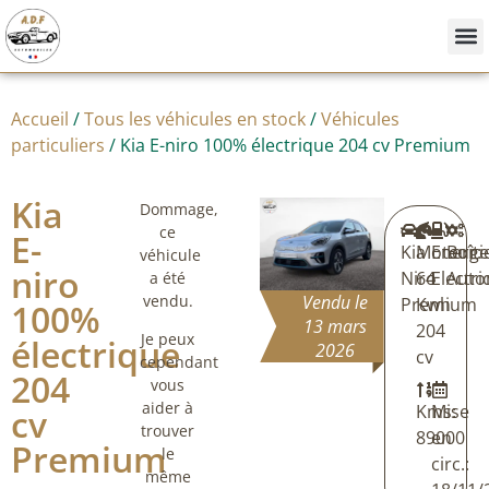
Nos
Achete
Vendre
Accueil
/
Tous les véhicules en stock
/
Véhicules
particuliers
/ Kia E-niro 100% électrique 204 cv Premium
Kia
Dommage,
ce
E-
Kia
Moteur:
Energi
Boîte
véhicule
niro
Niro
64
Electri
Auto
a été
vendu.
Vendu le
Premium
Kwh
100%
13 mars
204
Je peux
électrique
2026
cv
cependant
204
vous
aider à
Kms:
Mise
cv
trouver
89000
en
Premium
le
circ.:
même