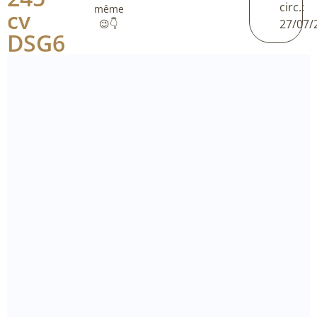
circ.:
même
cv
27/07/
😉👇
DSG6