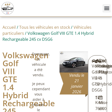
Nos
Achete
Vendre
Accueil
/
Tous les véhicules en stock
/
Véhicules
particuliers
/ Volkswagen Golf VIII GTE 1.4 Hybrid
Rechargeable 245 cv DSG6
Volkswagen
Dommage,
ce
Golf
véhicule
Volkswage
Moteur:
Energi
Boîte
VIII
a été
Golf
1.4Etsi
Plug-
Auto
vendu.
Vendu le
GTE
VIII
245
in
21
GTE
cv
Hybrid
Je peux
1.4
janvier
cependant
DSG6
2026
Hybrid
vous
aider à
Rechargeable
Kms:
Mise
trouver
245
76000
en
le