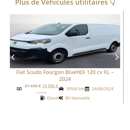
Plus de
Véhicules utilitaires
👇
Fiat Scudo Fourgon BlueHDi 120 cv XL –
2024
21 600
€
19 990
€
30500 km
24/06/2024
16 658
€
HT
Diesel
BV Manuelle