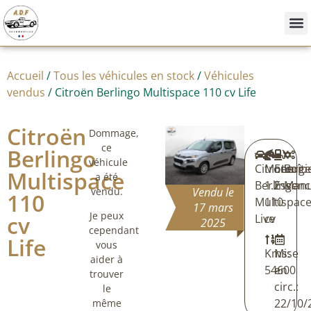
Nos
Achete
Vendre
Accueil
/
Tous les véhicules en stock
/
Véhicules
vendus
/ Citroën Berlingo Multispace 110 cv Life
Citroën
Dommage,
ce
Berlingo
véhicule
Citroën
Moteur:
Energi
Boîte
Multispace
a été
Berlingo
1.2
Essenc
Manu
vendu.
Vendu le
110
Multispac
110
17 mars
Je peux
cv
Live
cv
2025
cependant
Life
vous
Kms:
Mise
aider à
54600
en
trouver
circ.:
le
22/10/
même