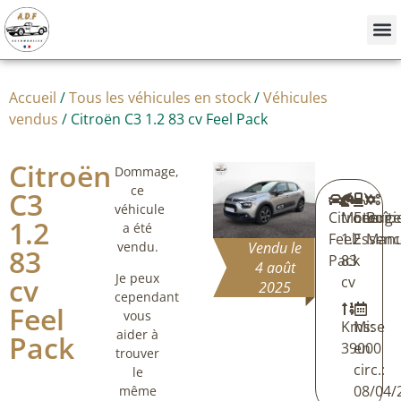
Nos
Achete
Vendre
Accueil
/
Tous les véhicules en stock
/
Véhicules
vendus
/ Citroën C3 1.2 83 cv Feel Pack
Citroën
Dommage,
ce
C3
véhicule
Citroën
Moteur:
Energi
Boîte
1.2
a été
Feel
1.2
Essenc
Manu
vendu.
Vendu le
83
Pack
83
4 août
Je peux
cv
cv
2025
cependant
Feel
vous
Kms:
Mise
aider à
Pack
39000
en
trouver
circ.:
le
08/04/
même