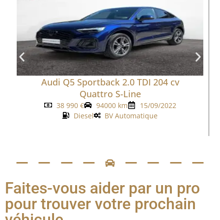
Audi Q5 Sportback 2.0 TDI 204 cv
Quattro S-Line
38 990
€
94000 km
15/09/2022
Diesel
BV Automatique
Faites-vous aider par un pro
pour trouver votre prochain
véhicule