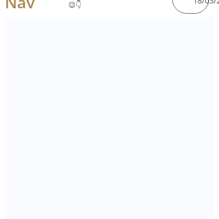
Nav
18/03/
😉👇