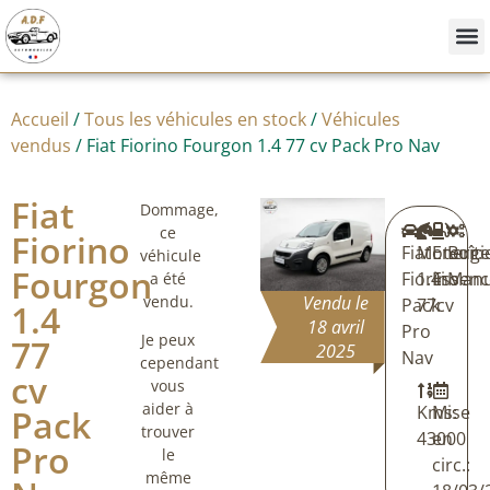
Nos
Achete
Vendre
Accueil
/
Tous les véhicules en stock
/
Véhicules
vendus
/ Fiat Fiorino Fourgon 1.4 77 cv Pack Pro Nav
Fiat
Dommage,
ce
Fiorino
Fiat
Moteur:
Energi
Boîte
véhicule
Fourgon
Fiorino
1.4i
Essenc
Manu
a été
vendu.
Vendu le
Pack
77cv
1.4
18 avril
Pro
Je peux
77
2025
Nav
cependant
cv
vous
aider à
Kms:
Mise
Pack
trouver
43000
en
Pro
le
circ.:
même