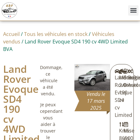
Nos
Achete
Vendre
Accueil
/
Tous les véhicules en stock
/
Véhicules
vendus
/ Land Rover Evoque SD4 190 cv 4WD Limited
BVA
Land
Dommage,
ce
Rover
Land
Moteur:
Energi
Boîte
véhicule
Rover
2.0
Diesel
Auto
Evoque
a été
Evoque
190
vendu.
Vendu le
SD4
SD4
cv
17 mars
Je peux
190
cv
2025
cependant
Limited
cv
vous
aider à
4WD
Kms:
Mise
trouver
Limited
le
86500
en