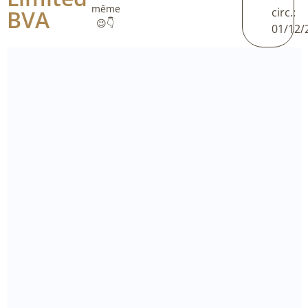
même
BVA
circ.:
😉👇
01/12/