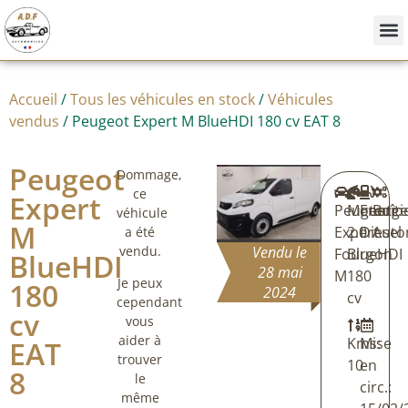
Nos
Achete
Vendre
Accueil
/
Tous les véhicules en stock
/
Véhicules
vendus
/ Peugeot Expert M BlueHDI 180 cv EAT 8
Peugeot
Dommage,
ce
Expert
Peugeot
Moteur:
Energi
Boîte
véhicule
M
Expert
2.0
Diesel
Auto
a été
vendu.
Vendu le
Fourgon
BlueHDI
BlueHDI
28 mai
M
180
Je peux
180
2024
cv
cependant
cv
vous
aider à
Kms:
Mise
EAT
trouver
10
en
8
le
circ.:
même