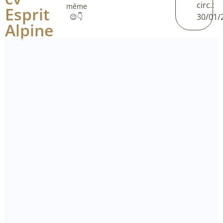
circ.:
même
Esprit
30/01/
😉👇
Alpine