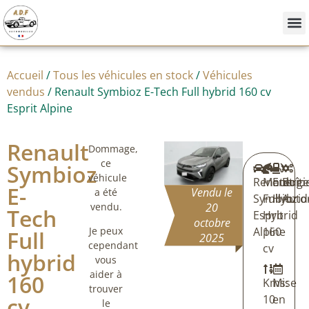
Nos
Achete
Vendre
Accueil
/
Tous les véhicules en stock
/
Véhicules
vendus
/ Renault Symbioz E-Tech Full hybrid 160 cv
Esprit Alpine
Renault
Dommage,
ce
Symbioz
véhicule
Renault
Moteur:
Energi
Boîte
E-
Vendu le
a été
Symbioz
Full
Hybrid
Auto
vendu.
20
Tech
Esprit
Hybrid
octobre
Alpine
160
Je peux
Full
2025
cependant
cv
hybrid
vous
aider à
160
Kms:
Mise
trouver
cv
10
en
le