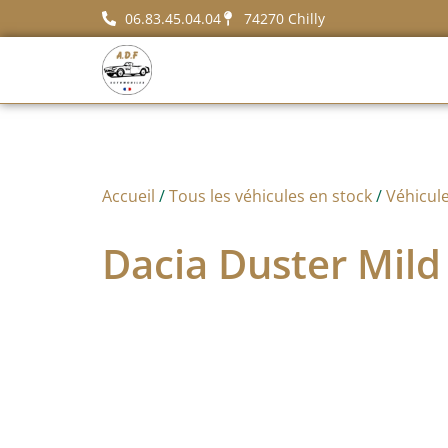
06.83.45.04.04
74270 Chilly
Accueil
/
Tous les véhicules en stock
/
Véhicule
Dacia Duster Mild