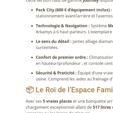
Cette version haut de gamme
Journey
dispose
Pack City (600 € d’équipement inclus) :
stationnement avant/arrière et l’avertis
Technologie & Navigation :
Système
Me
Arkamys à 6 haut-parleurs
.
L’exemplaire
Le sens du détail :
Jantes alliage diama
surteintées
.
Confort de premier ordre :
Climatisati
en hauteur/profondeur
, et console cen
Sécurité & Praticité :
Équipé d’une vrai
usine
.
Comprend les aides au freinage 
📦 Le Roi de l’Espace Fami
Avec ses
5 vraies places
et une banquette arr
chargement exceptionnel allant de
517 litres
e