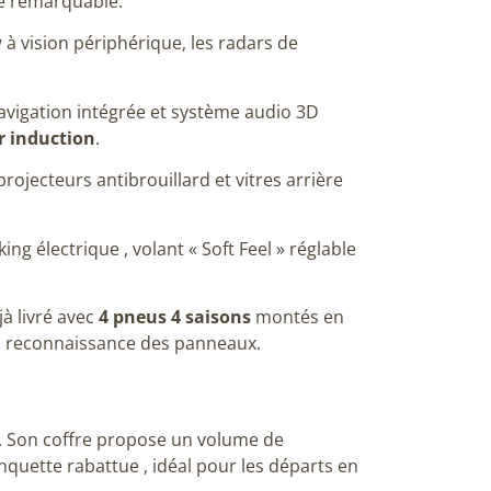
ue remarquable
:
w
à vision périphérique, les radars de
avigation intégrée et système audio 3D
r induction
.
 projecteurs antibrouillard
et vitres arrière
rking électrique
, volant « Soft Feel »
réglable
jà livré avec
4 pneus 4 saisons
montés en
la reconnaissance des panneaux
.
.
Son coffre propose un volume de
anquette rabattue
, idéal pour les départs en