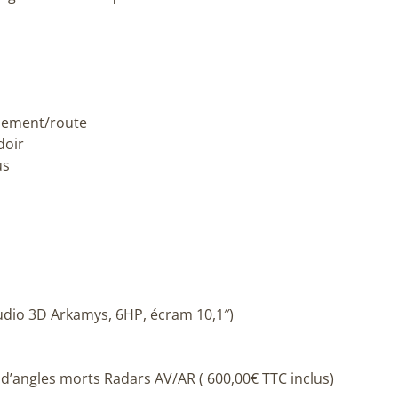
sement/route
doir
us
udio 3D Arkamys, 6HP, écram 10,1″)
 d’angles morts Radars AV/AR ( 600,00€ TTC inclus)