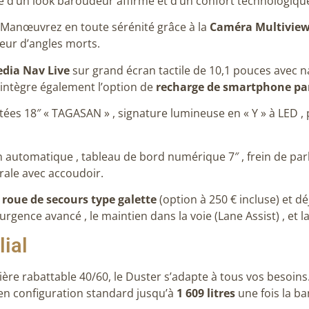
 d’un look baroudeur affirmé et d’un confort technologiq
Manœuvrez en toute sérénité grâce à la
Caméra Multivie
seur d’angles morts
.
dia Nav Live
sur grand écran tactile de 10,1 pouces avec n
 intègre également l’option de
recharge de smartphone pa
ntées 18″ « TAGASAN »
, signature lumineuse en « Y » à LED
,
on automatique
, tableau de bord numérique 7″
, frein de pa
trale avec accoudoir
.
e
roue de secours type galette
(option à 250 € incluse)
et dé
d’urgence avancé
, le maintien dans la voie (Lane Assist)
, et 
lial
ière rabattable 40/60
, le Duster s’adapte à tous vos besoins
n configuration standard jusqu’à
1 609 litres
une fois la b